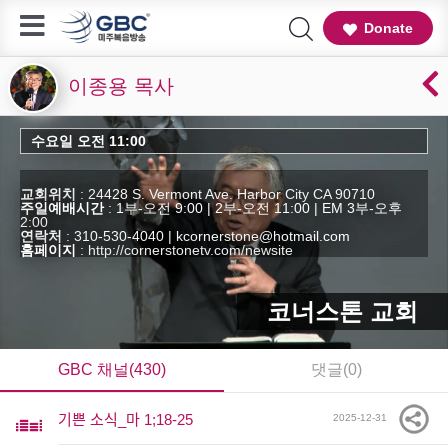
Donate
이종용 목사
수요일 오전 11:00
교회위치
: 24428 S. Vermont Ave. Harbor City CA 90710
주일예배시간
: 1부-오전 9:00 | 2부-오전 11:00 | EM 3부-오후
2:00
연락처
: 310-530-4040 | kcornerstone@hotmail.com
홈페이지
:
http://cornerstonetv.com/newsite
코너스톤 교회
GBC 채널(430)
댓글(0)
기쁜 소식_마 1;18-25
2025-12-31