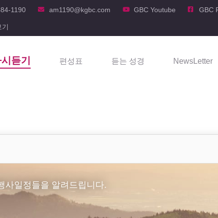
484-1190
am1190@kgbc.com
GBC Youtube
GBC 
보기
다시듣기
편성표
듣는 성경
NewsLetter
 행사일정들을 알려드립니다.