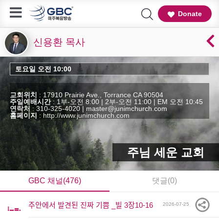
Donate
신용환 목사
토요일 오전 10:00
교회위치
: 17910 Prairie Ave., Torrance CA 90504
주일예배시간
: 1부-오전 8:00 | 2부-오전 11:00 | EM 오전 10:45
연락처
: 310-325-4020 | master@junimchurch.com
홈페이지
:
http://www.junimchurch.com
주님 세운 교회
GBC 채널(476)
댓글(0)
주안에서 발견된 진짜 기쁨 _빌 3장10-16
2026-07-25