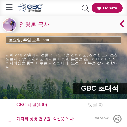
Donate
안창훈 목사
토요일, 주일 오후 3:00
사회 각계 각층에서 전문성과 영성을 겸비하고, 진정한 크리스천
으로서 삶을 실천하고 계시는 다양한 분들을 초대하여 하나님의
역사하심을 함께 나누는 시간입니다. 도전과 회복을 갖기 원합니
다.
GBC 초대석
GBC 채널(490)
댓글(0)
겨자씨 성경 연구원_김선웅 목사
2026-08-01