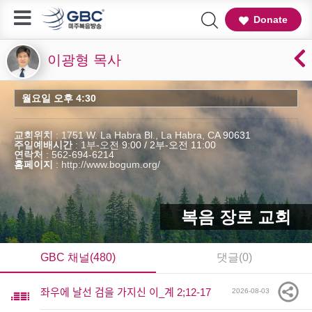
Donate
이광형 목사
월요일 오후 4:30
교회위치
: 1751 W. La Habra Bl., La Habra, CA 90631
주일예배시간
: 1부-오전 9:00 / 2부-오전 11:00
연락처
: 562-694-6214
홈페이지
:
http://www.bogum.org/
복음 장로 교회
GBC 채널(480)
댓글(0)
좌우에 날선 검을 가지신 이_계 2;12-17
2026-08-03