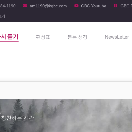
484-1190
am1190@kgbc.com
GBC Youtube
GBC 
보기
다시듣기
편성표
듣는 성경
NewsLetter
,
 칭찬하는 시간