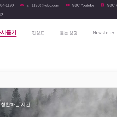
484-1190
am1190@kgbc.com
GBC Youtube
GBC 
보기
다시듣기
편성표
듣는 성경
NewsLetter
,
 칭찬하는 시간