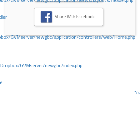
ox/GVMserver/newgbc/application/views/layouts/header.php
Share With Facebook
dler
box/GVMserver/newgbc/application/controllers/web/Home.php
/Dropbox/GVMserver/newgbc/index.php
ce
"/>