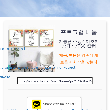
프로그램 나눔
이충근 소장/ 이조이
상담가/FSC 칼럼
encountered
제목: 복음은 겸손에 새
로운 자화상을 낳는다
 property 'airticle_title_image' of non-object
er.php
Share With Kakao Talk