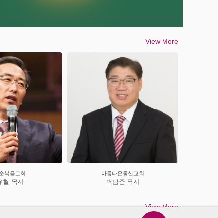
View More
름다운동산교회
남가주동신교회
백남준 목사
백정우 목사
View More