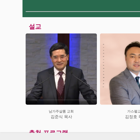
설교
회
가스펠교회
남가주기
사
김정호 목사
이황영
추천 프로그램