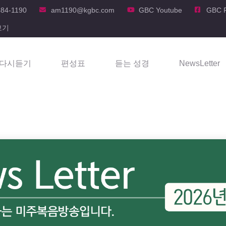
484-1190
am1190@kgbc.com
GBC Youtube
GBC 
보기
다시듣기
편성표
듣는 성경
NewsLetter