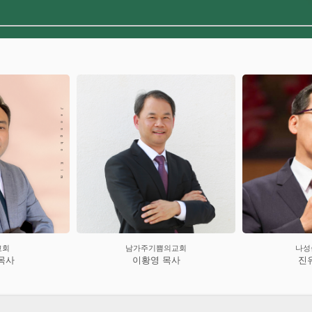
쁨의교회
나성순복음교회
아
 목사
진유철 목사