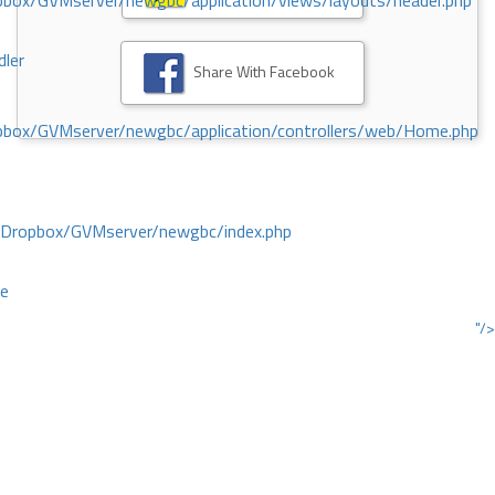
ox/GVMserver/newgbc/application/views/layouts/header.php
dler
Share With Facebook
box/GVMserver/newgbc/application/controllers/web/Home.php
/Dropbox/GVMserver/newgbc/index.php
ce
"/>