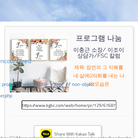
프로그램 나눔
이충근 소장/ 이조이
상담가/FSC 칼럼
encountered
제목: 잠언의 그 지혜를
내 삶에(26)화를 내는 나
의 모습은
 property 'airticle_title_image' of non-object
er.php
Share With Kakao Talk