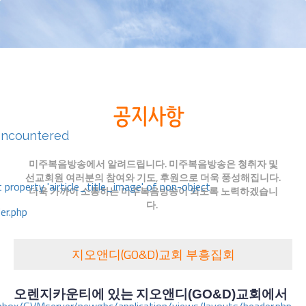
encountered
미주복음방송에서 알려드립니다. 미주복음방송은 청취자 및
선교회원 여러분의 참여와 기도, 후원으로 더욱 풍성해집니다.
 property 'airticle_title_image' of non-object
더욱 가까이 소통하는 미주복음방송이 되도록 노력하겠습니
다.
er.php
지오앤디(GO&D)교회 부흥집회
오렌지카운티에
있는
지오앤디
(GO&D)
교회에서