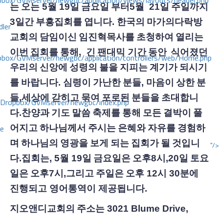
ox/GVMserver/newgbc/application/views/layouts/header.php
는
오는
5
월
19
일
금요일
부터
5
월
21
일
주일까지
3
일간
부흥집회를
엽니다
.
한국의
마가의다락방
dler
교회의
담임이신
임진혁목사를
초청하여
열리는
이번
집회를
통해
,
긴
팬대믹 기간
동안
식어졌던
box/GVMserver/newgbc/application/controllers/web/Home.php
우리의
신앙에
성령의
불을
지피는
계기가
되시기
를
바랍니다
.
심령이
가난한
분들
,
마음이
상한
분
들
,
세상에
갇히고
묶여
포로된
분들을
초대합니
/Dropbox/GVMserver/newgbc/index.php
다
.
찬양과
기도
말씀
축제를
통해
모든
결박이
풀
ce
어지고
하나님께서
주시는
은혜와
자유를
경험하
며
하나님의
영광을
보게
되는
집회가
될
것입니
"/>
다
.
집회는
, 5
월
19
일
금요일은
오후
8
시
,20
일
토요
일은
오후
7
시
,
그리고
주일은
오후
12
시
30
분에
진행되고 영어통역이 제공됩니다
.
지오앤디교회의
주소는
3021 Blume Drive,