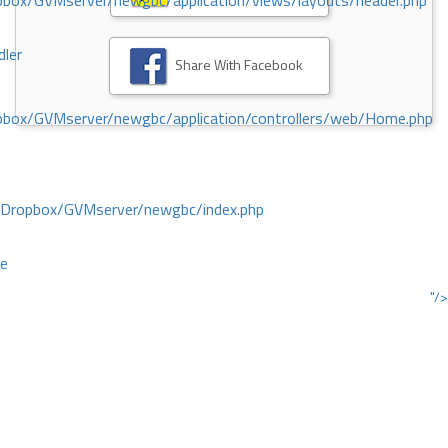
ox/GVMserver/newgbc/application/views/layouts/header.php
dler
Share With Facebook
box/GVMserver/newgbc/application/controllers/web/Home.php
/Dropbox/GVMserver/newgbc/index.php
ce
"/>