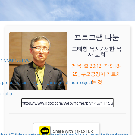
프로그램 나눔
고태형 목사/선한 목
자 교회
encountered
제목: 출 20:12, 창 9:18-
25_부모공경이 가르치
는 것
 property 'airticle_title_image' of non-object
er.php
Share With Kakao Talk