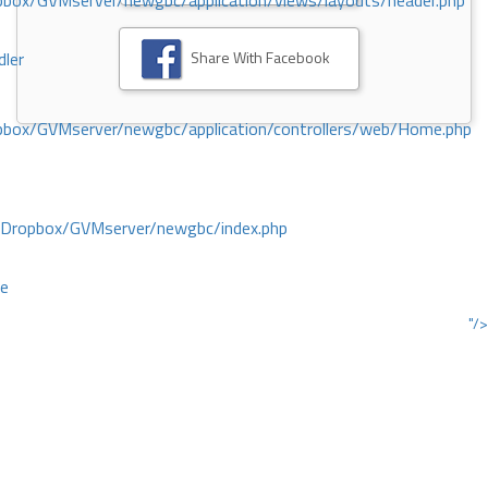
ox/GVMserver/newgbc/application/views/layouts/header.php
Share With Facebook
dler
box/GVMserver/newgbc/application/controllers/web/Home.php
/Dropbox/GVMserver/newgbc/index.php
ce
"/>