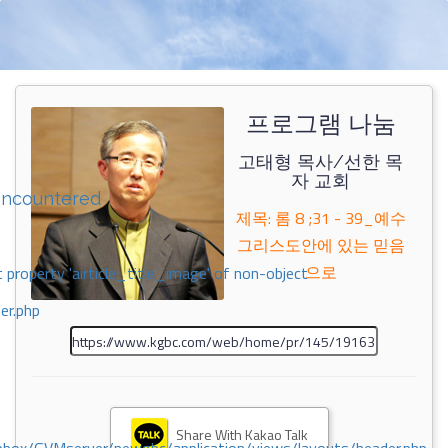
프로그램 나눔
고태형 목사/선한 목
자 교회
encountered
제목: 롬 8 ;31 - 39_예수
그리스도안에 있는 믿음
으로
 property 'airticle_title_image' of non-object
er.php
Share With Kakao Talk