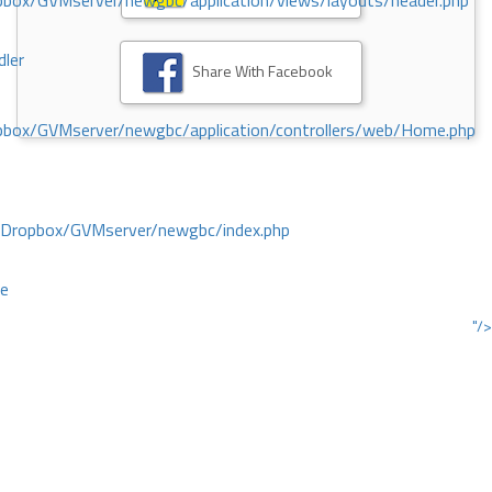
ox/GVMserver/newgbc/application/views/layouts/header.php
dler
Share With Facebook
box/GVMserver/newgbc/application/controllers/web/Home.php
/Dropbox/GVMserver/newgbc/index.php
ce
"/>