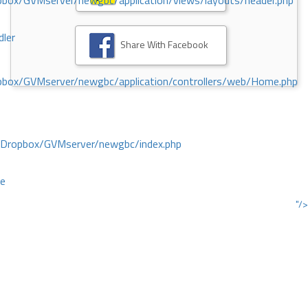
ox/GVMserver/newgbc/application/views/layouts/header.php
dler
Share With Facebook
box/GVMserver/newgbc/application/controllers/web/Home.php
/Dropbox/GVMserver/newgbc/index.php
ce
"/>