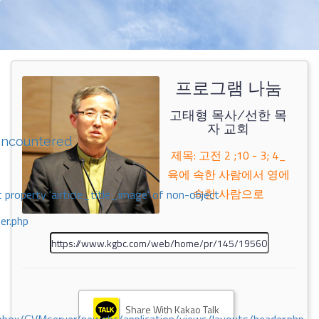
프로그램 나눔
고태형 목사/선한 목
자 교회
encountered
제목: 고전 2 ;10 - 3; 4_
육에 속한 사람에서 영에
속한 사람으로
 property 'airticle_title_image' of non-object
er.php
Share With Kakao Talk