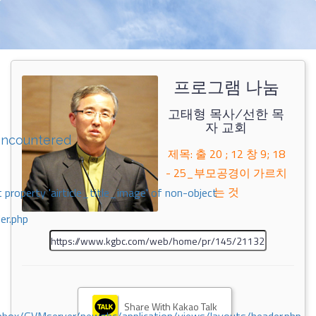
프로그램 나눔
고태형 목사/선한 목
자 교회
encountered
제목: 출 20 ; 12 창 9; 18
- 25_부모공경이 가르치
는 것
 property 'airticle_title_image' of non-object
er.php
Share With Kakao Talk