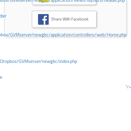
ox/GVMserver/newgbc/application/views/layouts/header.php
dler
Share With Facebook
box/GVMserver/newgbc/application/controllers/web/Home.php
/Dropbox/GVMserver/newgbc/index.php
ce
"/>