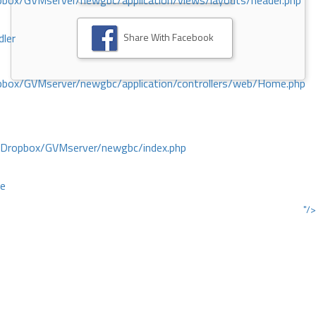
ox/GVMserver/newgbc/application/views/layouts/header.php
Share With Facebook
dler
box/GVMserver/newgbc/application/controllers/web/Home.php
/Dropbox/GVMserver/newgbc/index.php
ce
"/>