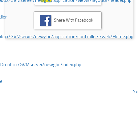
ox/GVMserver/newgbc/application/views/layouts/header.php
dler
Share With Facebook
box/GVMserver/newgbc/application/controllers/web/Home.php
/Dropbox/GVMserver/newgbc/index.php
ce
"/>