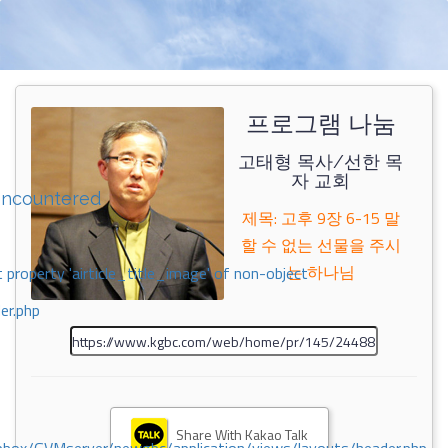
프로그램 나눔
고태형 목사/선한 목
자 교회
encountered
제목: 고후 9장 6-15 말
할 수 없는 선물을 주시
는 하나님
 property 'airticle_title_image' of non-object
er.php
Share With Kakao Talk