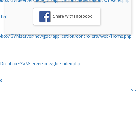
ox/GVMserver/newgbc/application/views/layouts/header.php
Share With Facebook
dler
box/GVMserver/newgbc/application/controllers/web/Home.php
/Dropbox/GVMserver/newgbc/index.php
ce
"/>