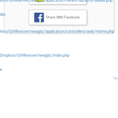
ox/GVMserver/newgbc/application/views/layouts/header.php
dler
Share With Facebook
box/GVMserver/newgbc/application/controllers/web/Home.php
/Dropbox/GVMserver/newgbc/index.php
ce
"/>