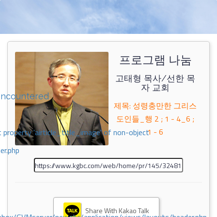
프로그램 나눔
고태형 목사/선한 목
자 교회
encountered
제목: 성령충만한 그리스
도인들_행 2 ; 1 - 4_6 ;
1 - 6
 property 'airticle_title_image' of non-object
er.php
Share With Kakao Talk