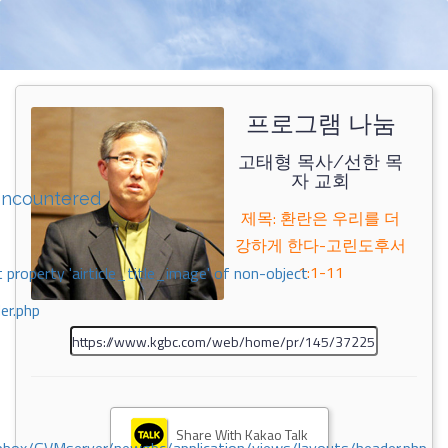
프로그램 나눔
고태형 목사/선한 목
자 교회
encountered
제목: 환란은 우리를 더
강하게 한다-고린도후서
1:1-11
 property 'airticle_title_image' of non-object
er.php
Share With Kakao Talk