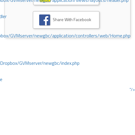
ox/GVMserver/newgbc/application/views/layouts/header.php
dler
Share With Facebook
box/GVMserver/newgbc/application/controllers/web/Home.php
/Dropbox/GVMserver/newgbc/index.php
ce
"/>