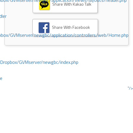
ox/GVMserver/newgbc/application/views/layouts/header.php
Share With Kakao Talk
dler
Share With Facebook
box/GVMserver/newgbc/application/controllers/web/Home.php
/Dropbox/GVMserver/newgbc/index.php
ce
"/>