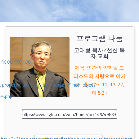
프로그램 나눔
고태형 목사/선한 목
자 교회
encountered
제목: 인간의 약함을 그
리스도의 사랑으로 이기
고 - 창 37:3-11, 17-22,
 property 'airticle_title_image' of non-object
마 5:21
er.php