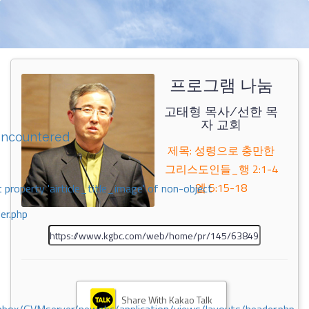
프로그램 나눔
고태형 목사/선한 목
자 교회
encountered
제목: 성령으로 충만한
그리스도인들_행 2:1-4
엡 5:15-18
 property 'airticle_title_image' of non-object
er.php
Share With Kakao Talk