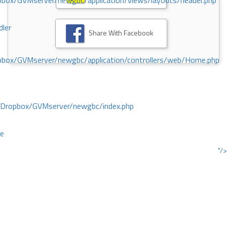
ox/GVMserver/newgbc/application/views/layouts/header.php
dler
Share With Facebook
box/GVMserver/newgbc/application/controllers/web/Home.php
/Dropbox/GVMserver/newgbc/index.php
ce
"/>