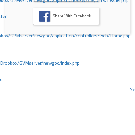
ox/GVMserver/newgbc/application/views/layouts/header.php
Share With Facebook
dler
box/GVMserver/newgbc/application/controllers/web/Home.php
/Dropbox/GVMserver/newgbc/index.php
ce
"/>