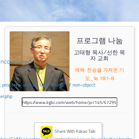
프로그램 나눔
고태형 목사/선한 목
자 교회
encountered
제목: 전승을 가져온 기
도_눅 18:1-8
 property 'airticle_title_image' of non-object
er.php
Share With Kakao Talk