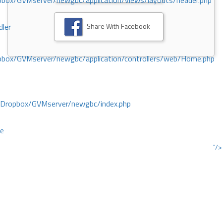
ox/GVMserver/newgbc/application/views/layouts/header.php
Share With Facebook
dler
box/GVMserver/newgbc/application/controllers/web/Home.php
/Dropbox/GVMserver/newgbc/index.php
ce
"/>