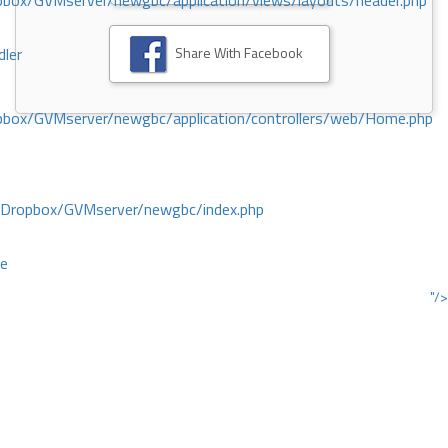
ox/GVMserver/newgbc/application/views/layouts/header.php
Share With Facebook
dler
box/GVMserver/newgbc/application/controllers/web/Home.php
/Dropbox/GVMserver/newgbc/index.php
ce
"/>