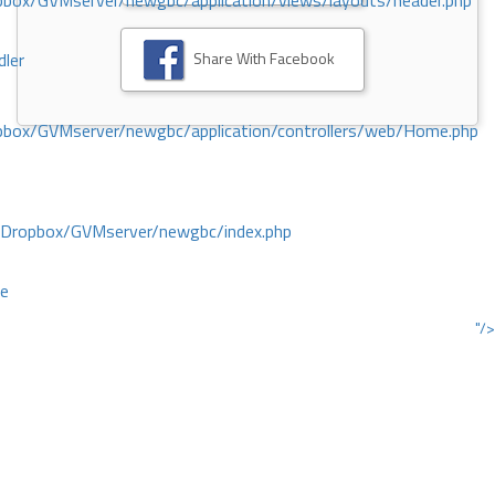
ox/GVMserver/newgbc/application/views/layouts/header.php
Share With Facebook
dler
box/GVMserver/newgbc/application/controllers/web/Home.php
/Dropbox/GVMserver/newgbc/index.php
ce
"/>