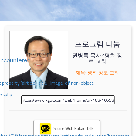
프로그램 나눔
권병록 목사/평화 장
encountered
로 교회
제목: 평화 장로 교회
 property 'airticle_title_image' of non-object
er.php
Share With Kakao Talk