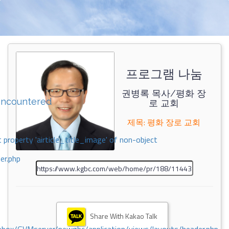
프로그램 나눔
권병록 목사/평화 장
encountered
로 교회
제목: 평화 장로 교회
 property 'airticle_title_image' of non-object
er.php
Share With Kakao Talk