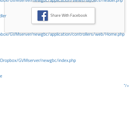
ox/GVMserver/newgbc/application/views/layouts/header.php
Share With Facebook
dler
box/GVMserver/newgbc/application/controllers/web/Home.php
/Dropbox/GVMserver/newgbc/index.php
ce
"/>