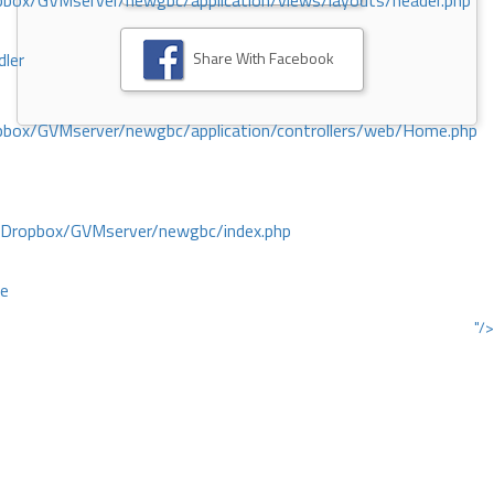
ox/GVMserver/newgbc/application/views/layouts/header.php
Share With Facebook
dler
box/GVMserver/newgbc/application/controllers/web/Home.php
/Dropbox/GVMserver/newgbc/index.php
ce
"/>