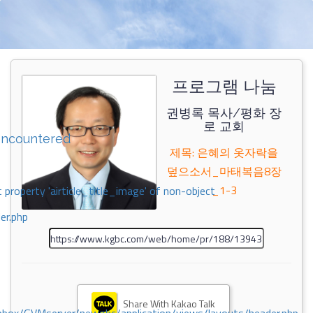
프로그램 나눔
권병록 목사/평화 장
로 교회
encountered
제목: 은혜의 옷자락을
덮으소서_마태복음8장
_1-3
 property 'airticle_title_image' of non-object
er.php
Share With Kakao Talk