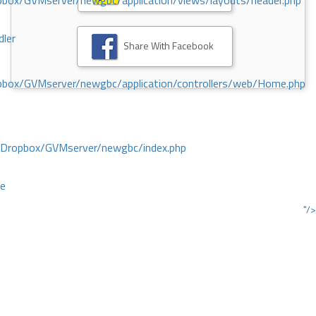
ox/GVMserver/newgbc/application/views/layouts/header.php
dler
Share With Facebook
box/GVMserver/newgbc/application/controllers/web/Home.php
/Dropbox/GVMserver/newgbc/index.php
ce
"/>