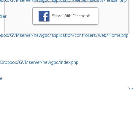
ox/GVMserver/newgbc/application/views/layouts/header.php
Share With Facebook
dler
box/GVMserver/newgbc/application/controllers/web/Home.php
/Dropbox/GVMserver/newgbc/index.php
ce
"/>