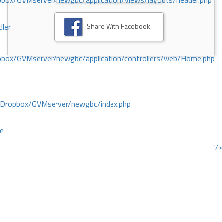
ox/GVMserver/newgbc/application/views/layouts/header.php
Share With Facebook
dler
box/GVMserver/newgbc/application/controllers/web/Home.php
/Dropbox/GVMserver/newgbc/index.php
ce
"/>