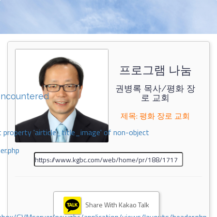
프로그램 나눔
권병록 목사/평화 장
encountered
로 교회
제목: 평화 장로 교회
 property 'airticle_title_image' of non-object
er.php
Share With Kakao Talk