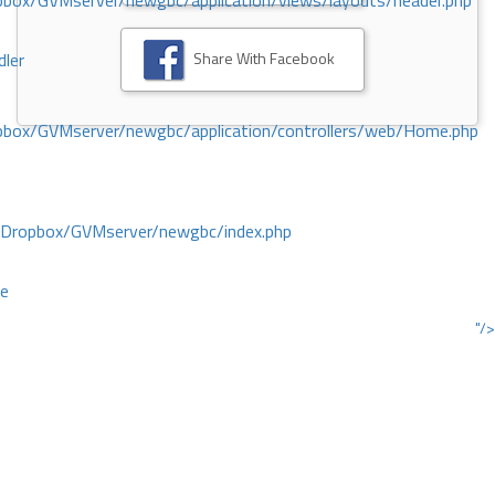
ox/GVMserver/newgbc/application/views/layouts/header.php
Share With Facebook
dler
box/GVMserver/newgbc/application/controllers/web/Home.php
/Dropbox/GVMserver/newgbc/index.php
ce
"/>