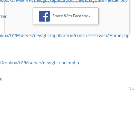
ox/GVMserver/newgbc/application/views/layouts/header.php
Share With Facebook
dler
box/GVMserver/newgbc/application/controllers/web/Home.php
/Dropbox/GVMserver/newgbc/index.php
ce
"/>