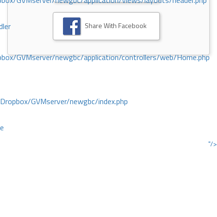
ox/GVMserver/newgbc/application/views/layouts/header.php
Share With Facebook
dler
box/GVMserver/newgbc/application/controllers/web/Home.php
/Dropbox/GVMserver/newgbc/index.php
ce
"/>