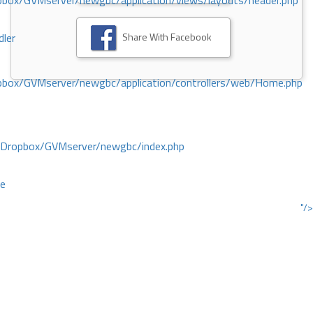
ox/GVMserver/newgbc/application/views/layouts/header.php
Share With Facebook
dler
box/GVMserver/newgbc/application/controllers/web/Home.php
/Dropbox/GVMserver/newgbc/index.php
ce
"/>