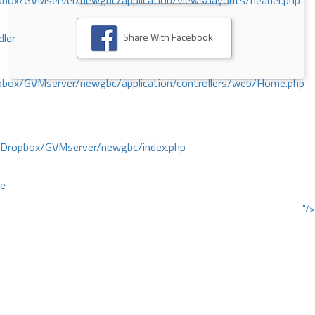
ox/GVMserver/newgbc/application/views/layouts/header.php
Share With Facebook
dler
box/GVMserver/newgbc/application/controllers/web/Home.php
/Dropbox/GVMserver/newgbc/index.php
ce
"/>