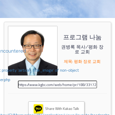
프로그램 나눔
권병록 목사/평화 장
encountered
로 교회
제목: 평화 장로 교회
 property 'airticle_title_image' of non-object
er.php
Share With Kakao Talk