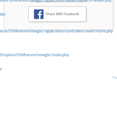
ox/GVMserver/newgbc/application/views/layouts/header.php
Share With Facebook
dler
box/GVMserver/newgbc/application/controllers/web/Home.php
/Dropbox/GVMserver/newgbc/index.php
ce
"/>