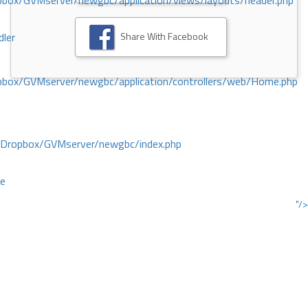
ox/GVMserver/newgbc/application/views/layouts/header.php
Share With Facebook
dler
box/GVMserver/newgbc/application/controllers/web/Home.php
/Dropbox/GVMserver/newgbc/index.php
ce
"/>