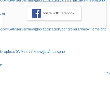
ox/GVMserver/newgbc/application/views/layouts/header.php
Share With Facebook
dler
box/GVMserver/newgbc/application/controllers/web/Home.php
/Dropbox/GVMserver/newgbc/index.php
ce
"/>