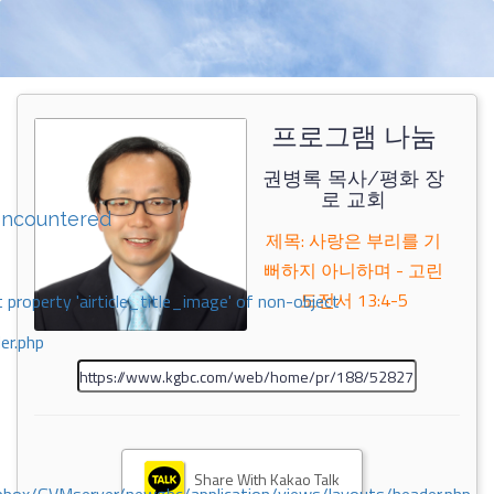
프로그램 나눔
권병록 목사/평화 장
로 교회
encountered
제목: 사랑은 부리를 기
뻐하지 아니하며 - 고린
도전서 13:4-5
 property 'airticle_title_image' of non-object
er.php
Share With Kakao Talk