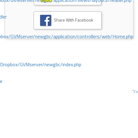
ox/GVMserver/newgbc/application/views/layouts/header.php
dler
Share With Facebook
box/GVMserver/newgbc/application/controllers/web/Home.php
/Dropbox/GVMserver/newgbc/index.php
ce
"/>