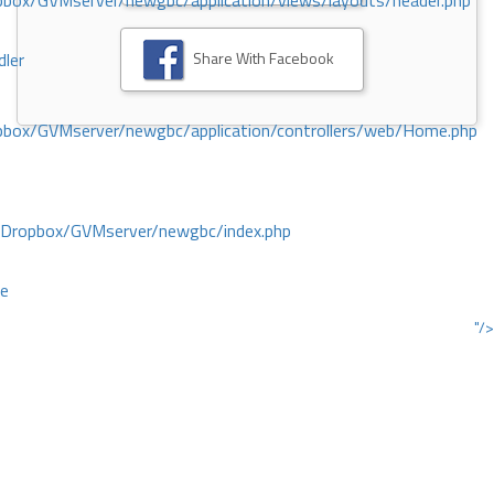
ox/GVMserver/newgbc/application/views/layouts/header.php
Share With Facebook
dler
box/GVMserver/newgbc/application/controllers/web/Home.php
/Dropbox/GVMserver/newgbc/index.php
ce
"/>