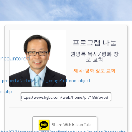
프로그램 나눔
권병록 목사/평화 장
encountered
로 교회
제목: 평화 장로 교회
 property 'airticle_title_image' of non-object
er.php
Share With Kakao Talk