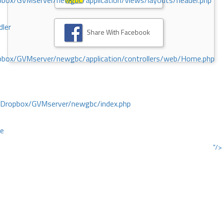
ox/GVMserver/newgbc/application/views/layouts/header.php
dler
Share With Facebook
box/GVMserver/newgbc/application/controllers/web/Home.php
/Dropbox/GVMserver/newgbc/index.php
ce
"/>