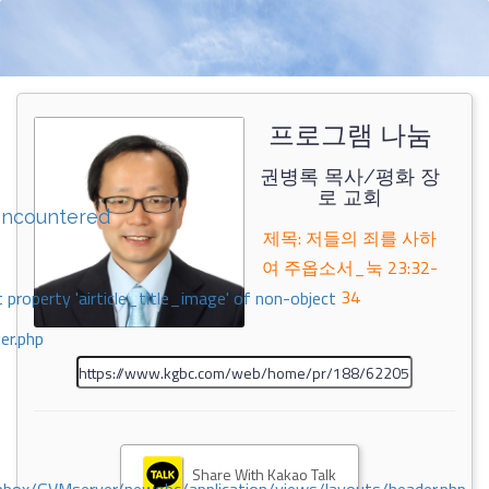
프로그램 나눔
권병록 목사/평화 장
로 교회
encountered
제목: 저들의 죄를 사하
여 주옵소서_눅 23:32-
34
 property 'airticle_title_image' of non-object
er.php
Share With Kakao Talk