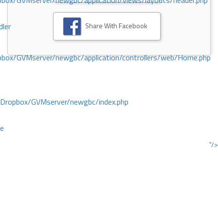
ox/GVMserver/newgbc/application/views/layouts/header.php
Share With Facebook
dler
box/GVMserver/newgbc/application/controllers/web/Home.php
/Dropbox/GVMserver/newgbc/index.php
ce
"/>