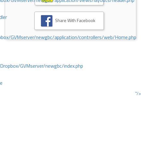
ox/GVMserver/newgbc/application/views/layouts/header.php
dler
Share With Facebook
box/GVMserver/newgbc/application/controllers/web/Home.php
/Dropbox/GVMserver/newgbc/index.php
ce
"/>