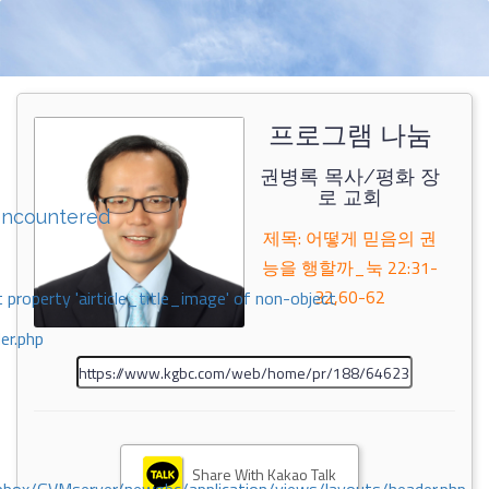
프로그램 나눔
권병록 목사/평화 장
로 교회
encountered
제목: 어떻게 믿음의 권
능을 행할까_눅 22:31-
32,60-62
 property 'airticle_title_image' of non-object
er.php
Share With Kakao Talk