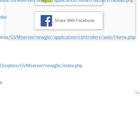
ox/GVMserver/newgbc/application/views/layouts/header.php
dler
Share With Facebook
box/GVMserver/newgbc/application/controllers/web/Home.php
/Dropbox/GVMserver/newgbc/index.php
ce
"/>