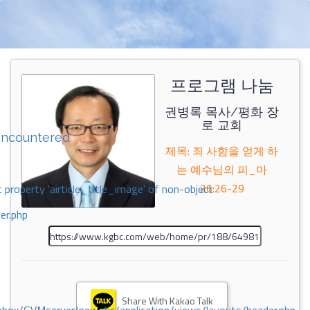
프로그램 나눔
권병록 목사/평화 장
로 교회
encountered
제목: 죄 사함을 얻게 하
는 예수님의 피_마
26:26-29
 property 'airticle_title_image' of non-object
er.php
Share With Kakao Talk