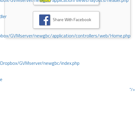
ox/GVMserver/newgbc/application/views/layouts/header.php
dler
Share With Facebook
box/GVMserver/newgbc/application/controllers/web/Home.php
/Dropbox/GVMserver/newgbc/index.php
ce
"/>