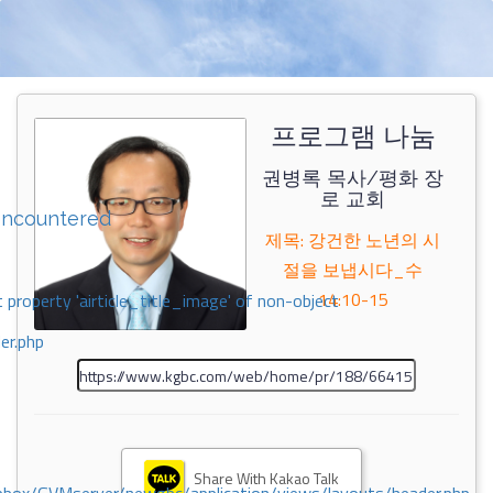
프로그램 나눔
권병록 목사/평화 장
로 교회
encountered
제목: 강건한 노년의 시
절을 보냅시다_수
14:10-15
 property 'airticle_title_image' of non-object
er.php
Share With Kakao Talk