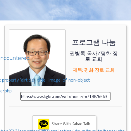
프로그램 나눔
권병록 목사/평화 장
encountered
로 교회
제목: 평화 장로 교회
 property 'airticle_title_image' of non-object
er.php
Share With Kakao Talk