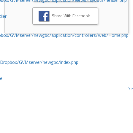
ox/GVMserver/newgbc/application/views/layouts/header.php
Share With Facebook
dler
box/GVMserver/newgbc/application/controllers/web/Home.php
/Dropbox/GVMserver/newgbc/index.php
ce
"/>