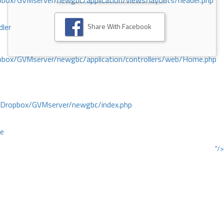
ox/GVMserver/newgbc/application/views/layouts/header.php
Share With Facebook
dler
box/GVMserver/newgbc/application/controllers/web/Home.php
/Dropbox/GVMserver/newgbc/index.php
ce
"/>