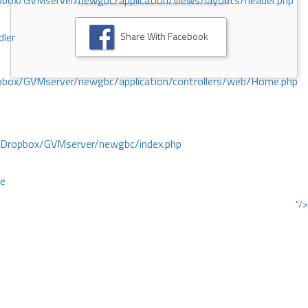
ox/GVMserver/newgbc/application/views/layouts/header.php
Share With Facebook
dler
box/GVMserver/newgbc/application/controllers/web/Home.php
/Dropbox/GVMserver/newgbc/index.php
ce
"/>